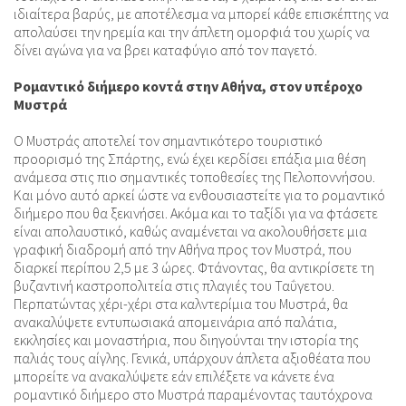
ιδιαίτερα βαρύς, με αποτέλεσμα να μπορεί κάθε επισκέπτης να
απολαύσει την ηρεμία και την άπλετη ομορφιά του χωρίς να
δίνει αγώνα για να βρει καταφύγιο από τον παγετό.
Ρομαντικό διήμερο κοντά στην Αθήνα, στον υπέροχο
Μυστρά
Ο Μυστράς αποτελεί τον σημαντικότερο τουριστικό
προορισμό της Σπάρτης, ενώ έχει κερδίσει επάξια μια θέση
ανάμεσα στις πιο σημαντικές τοποθεσίες της Πελοποννήσου.
Και μόνο αυτό αρκεί ώστε να ενθουσιαστείτε για το ρομαντικό
διήμερο που θα ξεκινήσει. Ακόμα και το ταξίδι για να φτάσετε
είναι απολαυστικό, καθώς αναμένεται να ακολουθήσετε μια
γραφική διαδρομή από την Αθήνα προς τον Μυστρά, που
διαρκεί περίπου 2,5 με 3 ώρες. Φτάνοντας, θα αντικρίσετε τη
βυζαντινή καστροπολιτεία στις πλαγιές του Ταΰγετου.
Περπατώντας χέρι-χέρι στα καλντερίμια του Μυστρά, θα
ανακαλύψετε εντυπωσιακά απομεινάρια από παλάτια,
εκκλησίες και μοναστήρια, που διηγούνται την ιστορία της
παλιάς τους αίγλης. Γενικά, υπάρχουν άπλετα αξιοθέατα που
μπορείτε να ανακαλύψετε εάν επιλέξετε να κάνετε ένα
ρομαντικό διήμερο στο Μυστρά παραμένοντας ταυτόχρονα