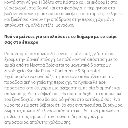
κοντά στην Αθήνα. Η βόλτα στο Κάστρο και, οι εκδρομές στα
γύρω χωριά, στα βουνά και στα φαράγγια, η περιήγηση στα
βυζαντινά καλντερίμια και οι επισκέψεις σε ιστορικές εκκλησίες
και ξωκλήσια κάνουν την απόδραση στην περιοχή όχι μόνο
απολαυστική, αλλά εν τέλει μοναδική.
Πού να μείνετε για απολαύσετε το διήμερο με το ταίρι
σας στο έπακρο
Ρομαντισμός και πολυτελείς ανέσεις πάνε μαζί, γι’αυτό σας
έχουμε την ιδανική επιλογή. Σε πολύ κοντινή απόσταση με το
αμάξι από το Μυστρά βρίσκεται το μαγευτικό 5 αστέρων
ξενοδοχείο Kyniska Palace Conference & Spa Hotel.
Σχεδιασμένο να συνδυάζει τη μοντέρνα πολυτέλεια με την
παραδοσιακή γοητεία της περιοχής, το Kyniska Palace
προσφέρει στα ζευγάρια μια αξέχαστη εμπειρία διαμονής και
απόλαυσης. Με την άφιξή σας, θα σας υποδεχθεί το προσωπικό
του ξενοδοχείου που θα σας οδηγήσει στο κατάλυμά σας, ένα
χώρο που είμαστε βέβαιοι ότι θα σας εντυπωσιάσει. Ευρύχωρα
δωμάτια, πολυτελή κλινοσκεπάσματα και ιδιωτικά μπαλκόνια
με θέα στους κήπους ή τον Ταΰγετο δημιουργούν μια
ατμόσφαιρα απόλυτης χαλάρωσης.