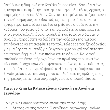
Γιατί όμως η διαμονή στο Kyniska Palace είναι ιδανική για ένα
ζευγάρι που εκτιμά την ποιότητα και την πολυτέλεια; Αρχικά, οι
παροχές θα σας εκπλήξουν. Φανταστείτε μόνο αυτό: έχετε κάνει
την εξόρμησή σας στο Μυστρά, έχετε περπατήσει αρκετά
χιλιόμετρα, και φτάνετε σε ένα σημείο που αισθάνεστε την
κούραση του ταξιδιού, οπότε αποφασίζετε να επιστρέψετε
στο ξενοδοχείο. Αντί να αποσυρθείτε αμέσως στο δωμάτιό
σας, θα μπορούσατε να διώξετε την κούραση της ημέρας
επιλέγοντας να επισκεφθείτε το πολυτελές spa του ξενοδοχείου
για μια θεραπεία μασάζ για ζευγάρια ή για να χαλαρώσετε στην
εσωτερική θερμαινόμενη πισίνα και τη σάουνα. Και αφού
απολαύσετε έναν υπέροχο ύπνο, το πρωί σας περιμένει ένα
πλουσιοπάροχο πρωινό με φρεσκοψημένα αρτοσκευάσματα,
τοπικό μέλι και εποχιακά φρούτα. Η ήρεμη ατμόσφαιρα του
ξενοδοχείου είναι ιδανική για να απολαύσετε τις πρώτες ώρες
της ημέρας με το ταίρι σας, χωρίς να σας αποσπά τίποτα.
Γιατί το Kyniska Palace είναι η ιδανική επιλογή για
ζευγάρια
Το Kyniska Palace αντιπροσωπεύει την επιτομή της
κομψότητας και της άνεσης. Ο συνδυασμός των κορυφαίων