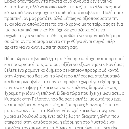
μυαλό όταν πιάνουν τα πρώτα κρύα σίγουρα δεν είναι να
ξεπορτίσετε, αλλά να κουκουλωθείτε μαζί με το άλλο σας μισό
κάτω από έναν ανησυχητικό αριθμό από κουβέρτες. Πολύ τίμια
πρακτική, αν μας ρωτάτε, αλλά μήπως να αξιοποιούσατε την
ευκαιρία να απολαύσετε ποιοτικό χρόνο με το ταίρι σας σε ένα
πιο ρομαντικό σκηνικό; Και όχι, δε χρειάζεται ούτε να
αγχωθείτε για να πάρετε άδεια, καθώς ένα ρομαντικό διήμερο
σε κάποιον προορισμό κοντά στην Αθήνα είναι συχνά υπέρ
αρκετό για να ανανεώσει τη σχέση σας.
Πάμε τώρα στο βασικό ζήτημα. Σίγουρα υπάρχουν προορισμοί
και προορισμοί τους οποίους αξίζει να εξερευνήσετε. Εάν όμως
θέλετε ένα ρομαντικό διήμερο σε κάποιον προορισμό κοντά
στην Αθήνα που θα είναι το λιγότερο πλήρες και απολαυστικό
και θα περιλαμβάνει τα πάντα - γραφικά χωριά για εξόρμηση,
φανταστικό φαγητό και κορυφαίες επιλογές διαμονής - σας
έχουμε την ιδανική επιλογή. Ειδικά τώρα που έχει χειμωνιάσει, ο
Μυστράς στην Πελοπόννησο θα σας εκπλήξει με αυτά που έχει
να προσφέρει. Από γραφικές, πεζοπορικές διαδρομές που σε
μεταφέρουν πίσω στη Βυζαντινή εποχή και καλοφτιαγμένα
χωριά με λουλουδιασμένες αυλές έως τη διάχυτη γαλήνη που
επικρατεί στην ατμόσφαιρα, η εξόρμηση στο Μυστρά είναι
τουλάχιστον απολαυστική. Μάλιστα, ο χειμώνας εκεί δεν είναι