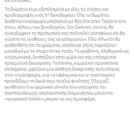
Τα δωμάτια είναι εξοπλισμένα με όλες τις ανέσεις και
προδιαγραφές ενός 5* ξενοδοχείου. Όλα τα δωμάτια
διαθέτουν ευρύχωρα μπαλκόνια με θέα είτε στον Ταΰγετο είτε
στους κήπους του ξενοδοχείου. Στη δική σας σουίτα, θα
ανακαλύψετε το προσωπικό σας πολυτελές καταφύγιο και θα
νιώσετε τις αισθήσεις σας να χαλαρώνουν. Εδώ άλλωστε θα
αισθανθείτε ότι τα χρώματα, απαλά και γήινα,ταιριάζουν
μοναδικά με το σπαρτιάτικο τοπίο. Τα κρεβάτια, πληθωρικά και
εντυπωσιακά, δεσπόζουν στον χώρο και σας υπόσχονται
πραγματική ξεκούραση. Τα έπιπλα, κομψά και προσεκτικά
επιλεγμένα, χαρίζουν μια αίσθηση διακριτικής πολυτέλειας
στην ατμόσφαιρα, ενώ τα υφάσματα και οι ταπετσαρίες
προσδίδουν τη δικιά τους πινελιά φινέτσας. Όλα μαζί
συνθέτουν ένα αρμονικό σύνολο που υπόσχεται την
πεμπτουσία μιας απολαυστικής διαμονήςπου μόνο ένα
«πριγκιπικό παλάτι» μπορεί να σας προσφέρει.