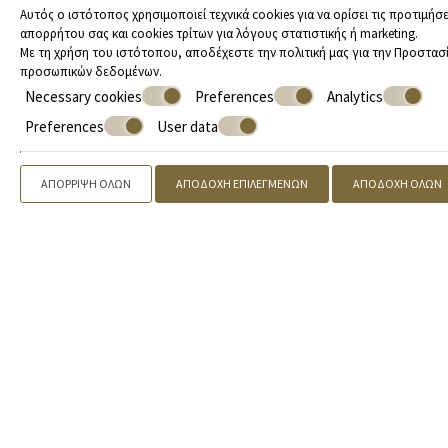
GRAND ΣΟΥΊΤΕΣ
Αυτός ο ιστότοπος χρησιμοποιεί τεχνικά cookies για να ορίσει τις προτιμήσε
απορρήτου σας και cookies τρίτων για λόγους στατιστικής ή marketing.
115 m²
4-6 άτομα
2 Διπλά Κρεβάτια
Με τη χρήση του ιστότοπου, αποδέχεστε την πολιτική μας για την
Προστασ
ΠΕΡΙΣΣΌΤΕΡΑ
ΚΆΝΤΕ ΚΡΆΤΗΣΗ
προσωπικών δεδομένων
.
Necessary cookies
Preferences
Analytics
Preferences
User data
ΑΠΌΡΡΙΨΗ ΌΛΩΝ
ΑΠΟΔΟΧΉ ΕΠΙΛΕΓΜΈΝΩΝ
ΑΠΟΔΟΧΉ ΌΛΩΝ
Προσφορές
PRESTIGE ΣΟΥΊΤΕΣ
85 m²
2-4 άτομα
1 διπλό κρεβάτι