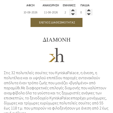
ΆΦΙΞΗ
ΑΝΑΧΏΡΗΣΗ
ΕΝΉΛΙΚΕΣ
ΠΑΙΔΙΆ
ΈΛΕΓΧΟΣ ΔΙΑΘΕΣΙΜΌΤΗΤΑΣ
ΔΙΑΜΟΝΉ
Στις 32 πολυτελείς σουίτες του KyniskaPalace, η άνεση, η
πολυτέλεια και οι υψηλού επιπέδου παροχές αντανακλούν
απόλυτα έναν τρόπο ζωής που μοιάζει «βγαλμένο» από
παραμύθι.Με διαφορετικές επιλογές διαμονής που καλύπτουν
αναμφίβολα όλα τα γούστα και τις ξεχωριστές ανάγκες των
επισκεπτών, το ξενοδοχείο KyniskaPalaceπαρέχει μονόχωρες,
δίχωρες και τρίχωρες ευρύχωρες πολυτελείς σουίτες από 55
έως 118 τ.μ. που μπορούν να φιλοξενήσουν με άνεση από 2 έως
και 6 ενήλικες.