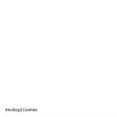
PREMIUM ΣΟΥΊΤΕΣ ΜΕ ΘΈΑ ΣΤΟ ΒΟΥΝΌ
55-75 m²
2 - 4 άτομα
1 διπλό κρεβάτι
ΠΕΡΙΣΣΌΤΕΡΑ
Αποδοχή Cookies