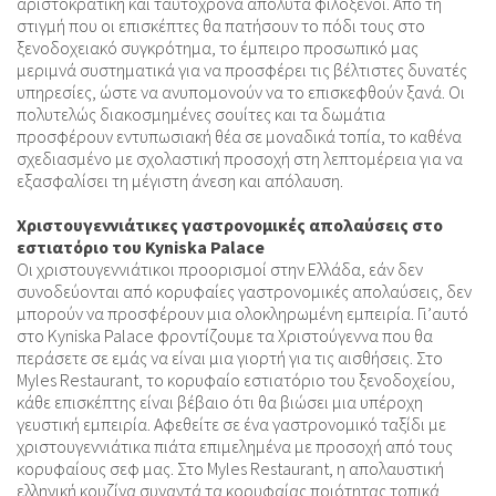
αριστοκρατική και ταυτόχρονα απόλυτα φιλόξενοι. Από τη
στιγμή που οι επισκέπτες θα πατήσουν το πόδι τους στο
ξενοδοχειακό συγκρότημα, το έμπειρο προσωπικό μας
μεριμνά συστηματικά για να προσφέρει τις βέλτιστες δυνατές
υπηρεσίες, ώστε να ανυπομονούν να το επισκεφθούν ξανά. Οι
πολυτελώς διακοσμημένες σουίτες και τα δωμάτια
προσφέρουν εντυπωσιακή θέα σε μοναδικά τοπία, το καθένα
σχεδιασμένο με σχολαστική προσοχή στη λεπτομέρεια για να
εξασφαλίσει τη μέγιστη άνεση και απόλαυση.
Χριστουγεννιάτικες γαστρονομικές απολαύσεις στο
εστιατόριο του Kyniska Palace
Οι χριστουγεννιάτικοι προορισμοί στην Ελλάδα, εάν δεν
συνοδεύονται από κορυφαίες γαστρονομικές απολαύσεις, δεν
μπορούν να προσφέρουν μια ολοκληρωμένη εμπειρία. Γι’αυτό
στο Kyniska Palace φροντίζουμε τα Χριστούγεννα που θα
περάσετε σε εμάς να είναι μια γιορτή για τις αισθήσεις. Στο
Myles Restaurant, το κορυφαίο εστιατόριο του ξενοδοχείου,
κάθε επισκέπτης είναι βέβαιο ότι θα βιώσει μια υπέροχη
γευστική εμπειρία. Αφεθείτε σε ένα γαστρονομικό ταξίδι με
χριστουγεννιάτικα πιάτα επιμελημένα με προσοχή από τους
κορυφαίους σεφ μας. Στο Myles Restaurant, η απολαυστική
ελληνική κουζίνα συναντά τα κορυφαίας ποιότητας τοπικά