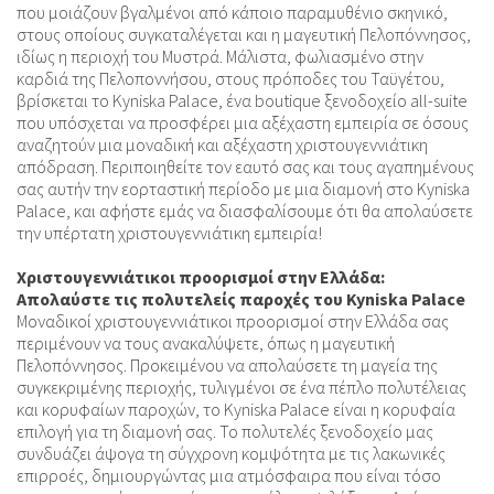
που μοιάζουν βγαλμένοι από κάποιο παραμυθένιο σκηνικό,
στους οποίους συγκαταλέγεται και η μαγευτική Πελοπόννησος,
ιδίως η περιοχή του Μυστρά. Μάλιστα, φωλιασμένο στην
καρδιά της Πελοποννήσου, στους πρόποδες του Ταϋγέτου,
βρίσκεται το Kyniska Palace, ένα boutique ξενοδοχείο all-suite
που υπόσχεται να προσφέρει μια αξέχαστη εμπειρία σε όσους
αναζητούν μια μοναδική και αξέχαστη χριστουγεννιάτικη
απόδραση. Περιποιηθείτε τον εαυτό σας και τους αγαπημένους
σας αυτήν την εορταστική περίοδο με μια διαμονή στο Kyniska
Palace, και αφήστε εμάς να διασφαλίσουμε ότι θα απολαύσετε
την υπέρτατη χριστουγεννιάτικη εμπειρία!
Χριστουγεννιάτικοι προορισμοί στην Ελλάδα:
Απολαύστε τις πολυτελείς παροχές του Kyniska Palace
Μοναδικοί χριστουγεννιάτικοι προορισμοί στην Ελλάδα σας
περιμένουν να τους ανακαλύψετε, όπως η μαγευτική
Πελοπόννησος. Προκειμένου να απολαύσετε τη μαγεία της
συγκεκριμένης περιοχής, τυλιγμένοι σε ένα πέπλο πολυτέλειας
και κορυφαίων παροχών, το Kyniska Palace είναι η κορυφαία
επιλογή για τη διαμονή σας. Το πολυτελές ξενοδοχείο μας
συνδυάζει άψογα τη σύγχρονη κομψότητα με τις λακωνικές
επιρροές, δημιουργώντας μια ατμόσφαιρα που είναι τόσο