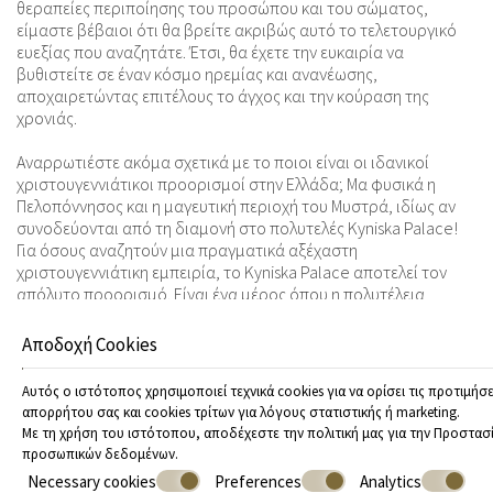
θεραπείες περιποίησης του προσώπου και του σώματος,
είμαστε βέβαιοι ότι θα βρείτε ακριβώς αυτό το τελετουργικό
ευεξίας που αναζητάτε. Έτσι, θα έχετε την ευκαιρία να
βυθιστείτε σε έναν κόσμο ηρεμίας και ανανέωσης,
αποχαιρετώντας επιτέλους το άγχος και την κούραση της
χρονιάς.
Αναρρωτιέστε ακόμα σχετικά με το ποιοι είναι οι ιδανικοί
χριστουγεννιάτικοι προορισμοί στην Ελλάδα; Μα φυσικά η
Πελοπόννησος και η μαγευτική περιοχή του Μυστρά, ιδίως αν
συνοδεύονται από τη διαμονή στο πολυτελές Kyniska Palace!
Για όσους αναζητούν μια πραγματικά αξέχαστη
χριστουγεννιάτικη εμπειρία, το Kyniska Palace αποτελεί τον
απόλυτο προορισμό. Είναι ένα μέρος όπου η πολυτέλεια
συναντά την παραδοσιακή λακωνική ομορφιά και όπου κάθε
λεπτομέρεια είναι σχολαστικά σχεδιασμένη για να εξασφαλίσει
Αποδοχή Cookies
μια αξέχαστη εορταστική απόδραση. Είναι η απόλυτη επιθυμία
μας να δημιουργήσουμε μια εορταστική εμπειρία που θα είναι
Αυτός ο ιστότοπος χρησιμοποιεί τεχνικά cookies για να ορίσει τις προτιμήσε
γεμάτη ανεξίτηλες αναμνήσεις για όλους όσους επιλέξουν το
απορρήτου σας και cookies τρίτων για λόγους στατιστικής ή marketing.
ξενοδοχείο μας για τη διαμονή τους αυτά τα Χριστούγεννα!
Με τη χρήση του ιστότοπου, αποδέχεστε την πολιτική μας για την
Προστασ
προσωπικών δεδομένων
.
Necessary cookies
Preferences
Analytics