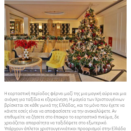
Η εορταστική περίοδος φέρνει μαζί της μια μαγική αύρα και μια
ανάγκη για ταξίδια κι εξερεύνηση. Η μαγεία των Χριστουγέννων
βρίσκεται σε κάθε γωνιά της Ελλάδας, και το μόνο που έχετε να
κάνετε εσείς είναι να αποφασίσετε να την ανακαλύψετε. Αν
επιθυμείτε να ζήσετε στο έπακρο το εορταστικό πνεύμα, δε
χρειάζεται απαραίτητα να ταξιδέψετε στο εξωτερικό.
Υπάρχουν άπλετοι χριστουγεννιάτικοι προορισμοί στην Ελλάδα