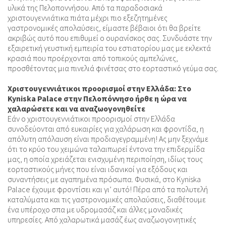
υλικά της Πελοποννήσου. Από τα παραδοσιακά
χριστουγεννιάτικα πιάτα μέχρι πιο εξεζητημένες
γαστρονομικές απολαύσεις, είμαστε βέβαιοι ότι θα βρείτε
ακριβώς αυτό που επιθυμεί ο ουρανίσκος σας. Συνδυάστε την
εξαιρετική γευστική εμπειρία του εστιατορίου μας με εκλεκτά
κρασιά που προέρχονται από τοπικούς αμπελώνες,
προσθέτοντας μια πινελιά φινέτσας στο εορταστικό γεύμα σας.
Χριστουγεννιάτικοι προορισμοί στην Ελλάδα: Στο
Kyniska Palace στην Πελοπόννησο ήρθε η ώρα να
χαλαρώσετε και να αναζωογονηθείτε
Εάν ο χριστουγεννιάτικοι προορισμοί στην Ελλάδα
συνοδεύονται από ευκαιρίες για χαλάρωση και φροντίδα, η
απόλυτη απόλαυση είναι προδιαγεγραμμένη! Ας μην ξεχνάμε
ότι το κρύο του χειμώνα ταλαιπωρεί έντονα την επιδερμίδα
μας, η οποία χρειάζεται ενισχυμένη περιποίηση, ιδίως τους
εορταστικούς μήνες που είναι ιδανικοί για εξόδους και
συναντήσεις με αγαπημένα πρόσωπα. Φυσικά, στο Kyniska
Palace έχουμε φροντίσει και γι’ αυτό! Πέρα από τα πολυτελή
καταλύματα και τις γαστρονομικές απολαύσεις, διαθέτουμε
ένα υπέροχο σπα με υδρομασάζ και άλλες μοναδικές
υπηρεσίες. Από χαλαρωτικά μασάζ έως αναζωογονητικές