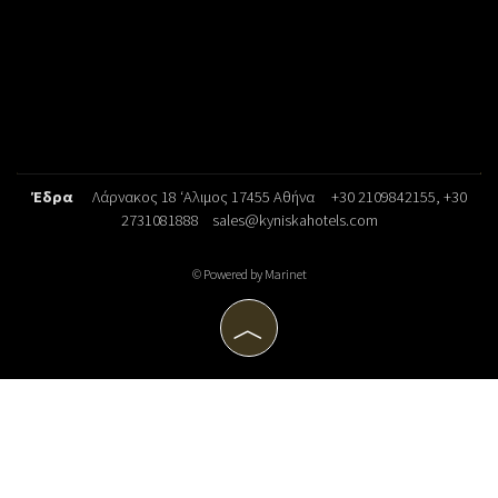
Έδρα
Λάρνακος 18 ‘Αλιμος 17455 Αθήνα
+30 2109842155
, +30
2731081888
sales@kyniskahotels.com
© Powered by Marinet
︿