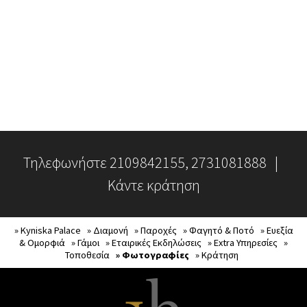
Τηλεφωνήστε
2109842155
, 2731081888 |
Κάντε κράτηση
» Kyniska Palace
» Διαμονή
» Παροχές
» Φαγητό & Ποτό
» Ευεξία
& Ομορφιά
» Γάμοι
» Εταιρικές Εκδηλώσεις
» Extra Υπηρεσίες
»
Τοποθεσία
» Φωτογραφίες
» Κράτηση