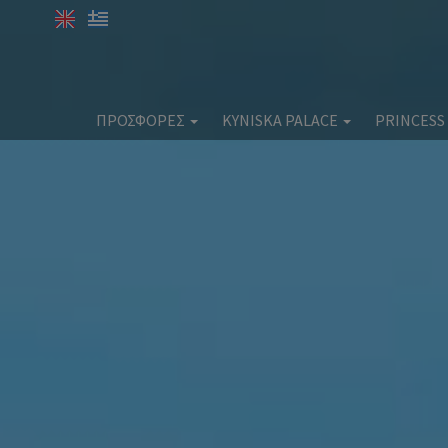
ΠΡΟΣΦΟΡΕΣ
KYNISKA PALACE
PRINCESS
SPA OFFERS
Kyniska Palace
Prin
Διαμονή
Παροχές
Φαγητό & Ποτό
Φαγ
Ευεξία & Ομορφιά
Γάμοι
Εταιρικές Εκδηλώσεις
Ext
Extra Υπηρεσίες
Τ
Τοποθεσία
Φω
Φωτογραφίες
Κράτηση