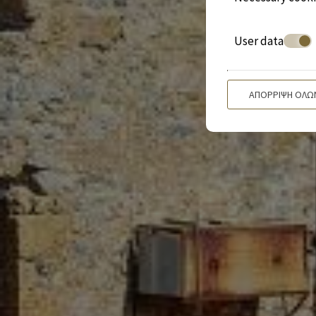
User data
ΑΠΌΡΡΙΨΗ ΌΛΩ