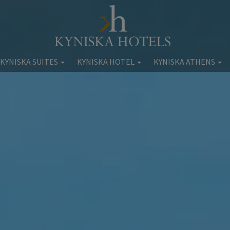
 KYNISKA SUITES
KYNISKA HOTEL
KYNISKA ATHENS
cess Kyniska
Ξενοδοχείο Kyniska
Kyniska Διαμερίσματα Αθ
Διαμονή
Διαμονή
Διαμονή
Παροχές
Παροχές
Παροχές
ητό & Ποτό
Τοποθεσία
Τοποθεσία
Ευεξία
Φωτογραφίες
Φωτογραφίες
Γάμοι
Extra Υπηρεσίες
Κράτηση
ra Υπηρεσίες
Κράτηση
οποθεσία
τογραφίες
Κράτηση