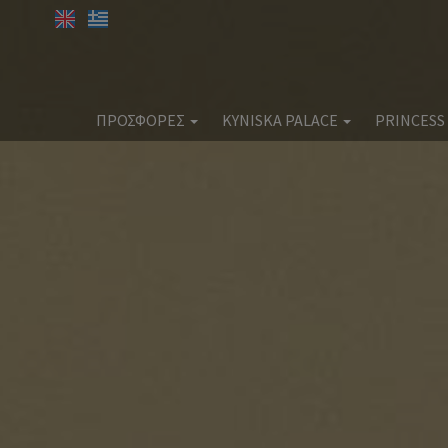
ΠΡΟΣΦΟΡΕΣ
KYNISKA PALACE
PRINCESS
SPA OFFERS
Kyniska Palace
Prin
Διαμονή
Παροχές
Φαγητό & Ποτό
Φαγ
Ευεξία & Ομορφιά
Γάμοι
Εταιρικές Εκδηλώσεις
Ext
Extra Υπηρεσίες
Τ
Τοποθεσία
Φω
Φωτογραφίες
Κράτηση