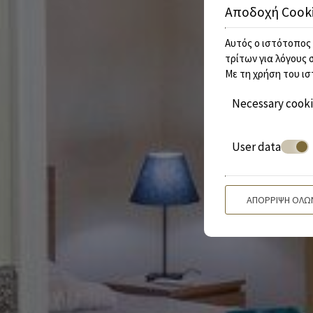
Αποδοχή Cook
Αυτός ο ιστότοπος 
τρίτων για λόγους 
Με τη χρήση του ισ
Necessary cook
User data
ΑΠΌΡΡΙΨΗ ΌΛΩ