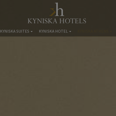
 KYNISKA SUITES
KYNISKA HOTEL
KYNISKA ATHENS
cess Kyniska
Ξενοδοχείο Kyniska
Kyniska Διαμερίσματα Αθ
Διαμονή
Διαμονή
Διαμονή
Παροχές
Παροχές
Παροχές
ητό & Ποτό
Τοποθεσία
Τοποθεσία
Ευεξία
Φωτογραφίες
Φωτογραφίες
Γάμοι
Extra Υπηρεσίες
Κράτηση
ra Υπηρεσίες
Κράτηση
οποθεσία
τογραφίες
Κράτηση