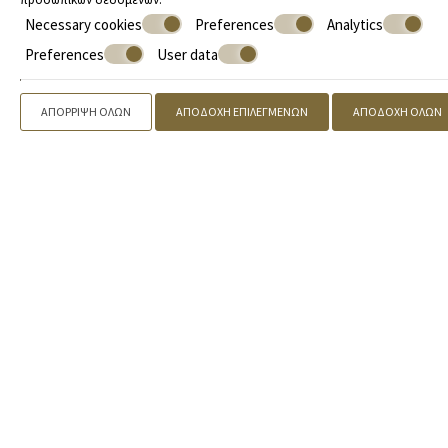
Necessary cookies
Preferences
Analytics
Preferences
User data
ΑΠΌΡΡΙΨΗ ΌΛΩΝ
ΑΠΟΔΟΧΉ ΕΠΙΛΕΓΜΈΝΩΝ
ΑΠΟΔΟΧΉ ΌΛΩΝ
Προσφορές
Τηλεφωνήστε
2109842155
, 2731081888 |
Κάντε κράτηση
» Superior Διαμέρισμα
» City Apartment
» Urban Apartment
» Athens Κyniska Studio
» Cozy Room
SPA OFFERS