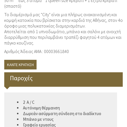
50 m²
εώς 3 άτομα
1 queen size κρεβάτι + 1 έξτρα κρεβάτι
(σπαστό)
Το διαμέρισμά μας "City" είναι μια πλήρως ανακαινισμένη και
κομψή κατοικία που βρίσκεται στην καρδιά της Αθήνας, στον 4ο
όροφο μιας πολυκατοικίας διαμερισμάτων.
Αποτελείται από 1 υπνοδωμάτιο, μπάνιο και σαλόνι με ανοιχτή
διαρρύθμιση που περιλαμβάνει τραπέζι φαγητού 4 ατόμων και
πάγκο κουζίνας.
Αριθμός Άδειας ΑΜΑ : 00003661840
ΚΆΝΤΕ ΚΡΆΤΗΣΗ
Παροχές
2 A / C
Αυτόνομη θέρμανση
Δωρεάν ασύρματη σύνδεση στο διαδίκτυο
Μπάνιο με ντους
Γραφείο εργασίας