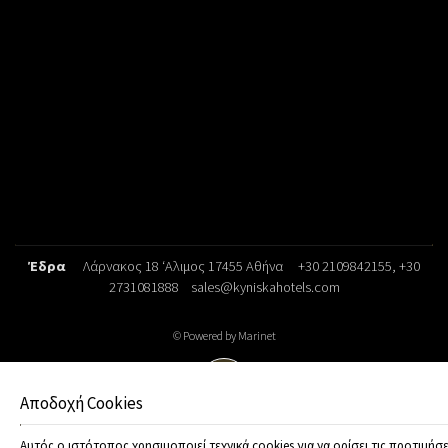
Έδρα
Λάρνακος 18 ‘Αλιμος 17455 Αθήνα
+30 2109842155
, +30
2731081888
sales@kyniskahotels.com
© Powered by Marinet
︿
Αποδοχή Cookies
Αυτός ο ιστότοπος χρησιμοποιεί τεχνικά cookies για να ορίσει τις προτιμήσε