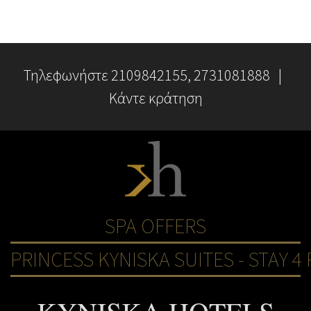
Bar Alpaya.
Τηλεφωνήστε
2109842155
, 2731081888 |
Κάντε κράτηση
SPA OFFERS
PRINCESS KYNISKA SUITES - STAY 4 