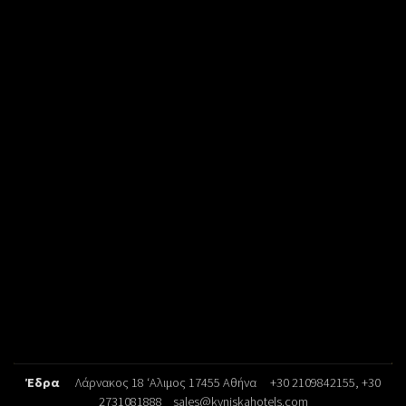
Έδρα
Λάρνακος 18 ‘Αλιμος 17455 Αθήνα
+30 2109842155
, +30
2731081888
sales@kyniskahotels.com