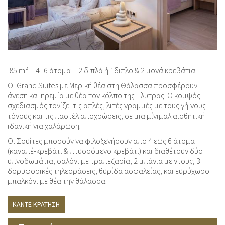
85 m²
4 -6 άτομα
2 διπλά ή 1διπλο & 2 μονά κρεβάτια
Οι Grand Suites με Μερική θέα στη Θάλασσα προσφέρουν
άνεση και ηρεμία με θέα τον κόλπο της Πλυτρας. Ο κομψός
σχεδιασμός τονίζει τις απλές, λιτές γραμμές με τους γήινους
τόνους και τις παστέλ αποχρώσεις, σε μια μίνιμαλ αισθητική
ιδανική για χαλάρωση.
Οι Σουίτες μπορούν να φιλοξενήσουν απο 4 εως 6 άτομα
(καναπέ-κρεβάτι & πτυσσόμενο κρεβάτι) και διαθέτουν δύο
υπνοδωμάτια, σαλόνι με τραπεζαρία, 2 μπάνια με ντους, 3
δορυφορικές τηλεοράσεις, θυρίδα ασφαλείας, και ευρύχωρο
μπαλκόνι με θέα την θάλασσα.
ΚΆΝΤΕ ΚΡΆΤΗΣΗ