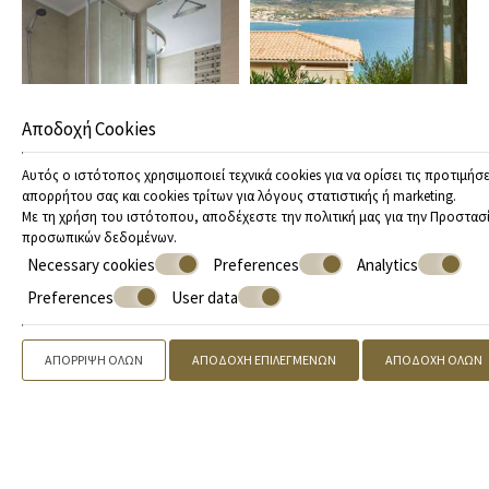
Αποδοχή Cookies
Αυτός ο ιστότοπος χρησιμοποιεί τεχνικά cookies για να ορίσει τις προτιμήσε
απορρήτου σας και cookies τρίτων για λόγους στατιστικής ή marketing.
Με τη χρήση του ιστότοπου, αποδέχεστε την πολιτική μας για την
Προστασ
προσωπικών δεδομένων
.
Necessary cookies
Preferences
Analytics
Preferences
User data
ΑΠΌΡΡΙΨΗ ΌΛΩΝ
ΑΠΟΔΟΧΉ ΕΠΙΛΕΓΜΈΝΩΝ
ΑΠΟΔΟΧΉ ΌΛΩΝ
Προσφορές
Τηλεφωνήστε
2109842155
, 2731081888 |
Κάντε κράτηση